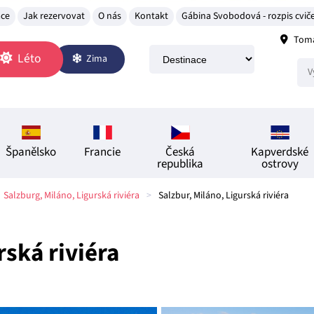
ace
Jak rezervovat
O nás
Kontakt
Gábina Svobodová - rozpis cviče
Tomá
Léto
Zima
Španělsko
Francie
Česká
Kapverdské
republika
ostrovy
Salzburg, Miláno, Ligurská riviéra
>
Salzbur, Miláno, Ligurská riviéra
rská riviéra