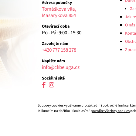
Důlež
Adresa pobočky
Tomáškova vila,
Gar
Masarykova 854
Jak r
O nás
Otevírací doba
Po - Pá: 9:00 - 15:30
Konta
Obcho
Zavolejte nám
+420 777 158 278
Zprac
Napište nám
info@ckbeluga.cz
Sociální sítě
Soubory
cookies využíváme
pro základní i pokročilé funkce, kt
Kliknutím na tlačítko "Souhlasím"
povolíte všechny cookies
neb