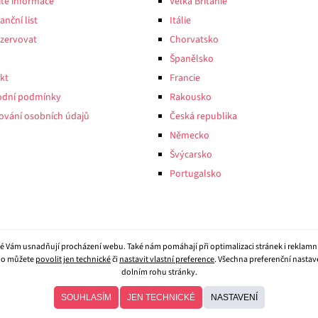
ité informace
Velká Británie
anční list
Itálie
ezervovat
Chorvatsko
Španělsko
kt
Francie
dní podmínky
Rakousko
ování osobních údajů
Česká republika
Německo
Švýcarsko
Portugalsko
eré Vám usnadňují procházení webu. Také nám pomáhají při optimalizaci stránek i reklamn
o můžete
povolit jen technické
či
nastavit vlastní preference
. Všechna preferenční nasta
dolním rohu stránky.
© 2026
CK Beluga
- všechna práva vyhrazena.
SOUHLASÍM
JEN TECHNICKÉ
NASTAVENÍ