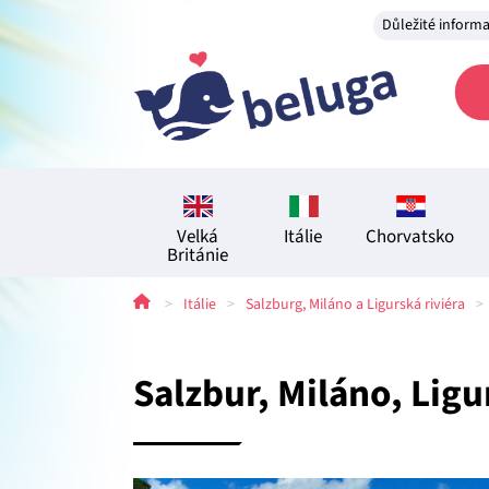
Důležité inform
Velká
Itálie
Chorvatsko
Británie
>
Itálie
>
Salzburg, Miláno a Ligurská riviéra
>
Salzbur, Miláno, Ligu