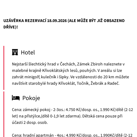
UZÁVĚRKA REZERVACÍ 18.09.2026 (ALE MŮŽE BÝT JIŽ OBSAZENO
DŘÍVE)!
Hotel
Nejstarší šlechtický hrad v Čechách, Zámek Zbiroh naleznete v
malebné krajině Křivoklátských lesů, pouhých. V areálu si lze
zahrát minigolf, kulečník i šipky. Ve vzdálenosti do 20 km můžete
navštívit starobylé hrady Křivoklát, Točník, Žebrák a Radeč.
Pokoje
Cena: zámecký pokoj - 2-3os.: 4.750 Kč/dosp. os., 1.990 Kč/dítě (2-12
let) na přistýlce,(dítě 0-1,9 let zdarma). Dětská cena pouze při
účasti 2 dosp. osob.
Cena: hradní apartmán - 4os.: 4.990 Kč/dosp. os., 1.990Kč/dítě (2-12