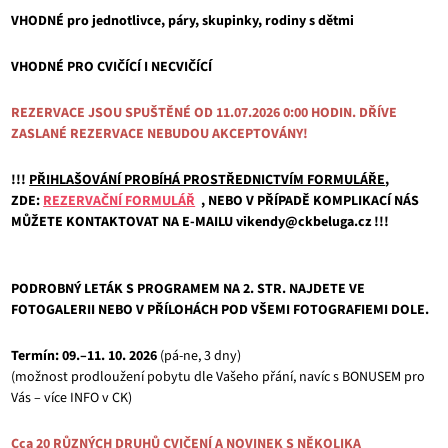
VHODNÉ pro jednotlivce, páry, skupinky, rodiny s dětmi
VHODNÉ PRO CVIČÍCÍ I NECVIČÍCÍ
REZERVACE JSOU SPUŠTĚNÉ OD 11.07.2026 0:00 HODIN. DŘÍVE
ZASLANÉ REZERVACE NEBUDOU AKCEPTOVÁNY!
!!!
PŘIHLAŠOVÁNÍ PROBÍHÁ PROSTŘEDNICTVÍM FORMULÁŘE
,
ZDE:
REZERVAČNÍ FORMULÁŘ
, NEBO V PŘÍPADĚ KOMPLIKACÍ NÁS
MŮŽETE KONTAKTOVAT NA E-MAILU vikendy@ckbeluga.cz !!!
PODROBNÝ LETÁK S PROGRAMEM NA 2. STR. NAJDETE VE
FOTOGALERII NEBO V PŘÍLOHÁCH POD VŠEMI FOTOGRAFIEMI DOLE.
Termín: 09.–11. 10. 2026
(pá-ne, 3 dny)
(možnost prodloužení pobytu dle Vašeho přání, navíc s BONUSEM pro
Vás – více INFO v CK)
Cca 20 RŮZNÝCH DRUHŮ CVIČENÍ A NOVINEK S NĚKOLIKA