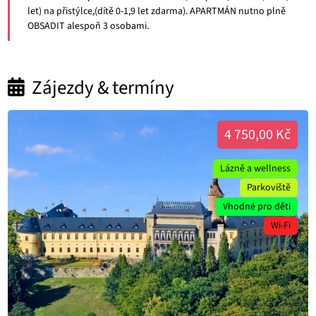
let) na přistýlce,(dítě 0-1,9 let zdarma). APARTMÁN nutno plně
OBSADIT alespoň 3 osobami.
Zájezdy & termíny
4 750,00 Kč
Lázně a wellness
Parkoviště
Vhodné pro děti
Wi-Fi