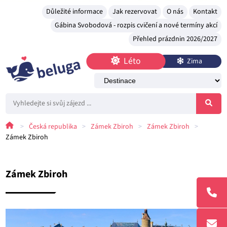
Důležité informace
Jak rezervovat
O nás
Kontakt
Gábina Svobodová - rozpis cvičení a nové termíny akcí
Přehled prázdnin 2026/2027
Léto
Zima
>
Česká republika
>
Zámek Zbiroh
>
Zámek Zbiroh
>
Zámek Zbiroh
Zámek Zbiroh