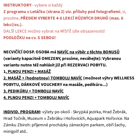
INSTRUKTORY
– vybere si každý
Z programu v Letáčku (strana 2) viz. přílohy pod fotografiemi
, si,
prosíme,
PŘEDEM VYBERTE 4-6 LEKCÍ RŮZNÝCH DRUHŮ (max. 6
lekcí/os.).
DALŠÍ LEKCE možno vybrat na MÍSTĚ (dle obsazenosti)!
PODLOŽKU na cv. S SEBOU!
NECVIČÍCÍ
DOSP. OSOBA má
NAVÍC na výběr z těchto BONUSŮ
(varianty kapacitně OMEZENY, prosíme, neváhejte):
Vybranou
variantu nutno též nahlásit již při REZERVACI POBYTU.
1
. PLNOU PENZI + MASÁŽ
2. MASÁŽ + (hodnotnou) TOMBOLU NAVÍC
(možnost výhry WELLNESS
POBYTU, DÁRKOVÉ
VOUCHERY na masáže, pedikúru...)
3. PEDIKÚRU + TOMBOLU NAVÍC
4. PLNOU PENZI + TOMBOLU NAVÍC
INDIVID. PROGRAM
:
výlety po okolí - Skryjská jezírka, Hrad Žebrák,
Hrad Točník, Muzeum v Žebráku i Hořovicích, Aquapark Hořovice. Na
Zámku Zbiroh: příjemné procházky zámeckým parkem, obří šachy,
minigolf atd..