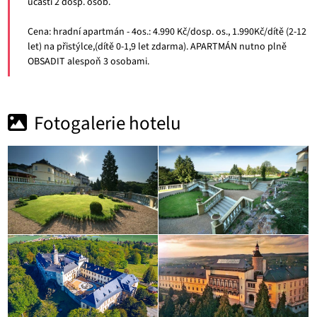
účasti 2 dosp. osob.
Cena: hradní apartmán - 4os.: 4.990 Kč/dosp. os., 1.990Kč/dítě (2-12
let) na přistýlce,(dítě 0-1,9 let zdarma). APARTMÁN nutno plně
OBSADIT alespoň 3 osobami.
Fotogalerie hotelu