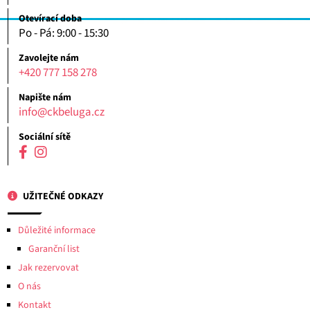
Otevírací doba
Po - Pá: 9:00 - 15:30
Zavolejte nám
+420 777 158 278
Napište nám
info@ckbeluga.cz
Sociální sítě
UŽITEČNÉ ODKAZY
Důležité informace
Garanční list
Jak rezervovat
O nás
Kontakt