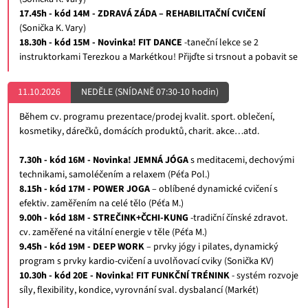
17.45h - kód 14M - ZDRAVÁ ZÁDA – REHABILITAČNÍ CVIČENÍ
(Sonička K. Vary)
18.30h - kód 15M - Novinka! FIT DANCE
-taneční lekce se 2
instruktorkami Terezkou a Markétkou! Přijďte si trsnout a pobavit se
11.10.2026
NEDĚLE (SNÍDANĚ 07:30-10 hodin)
Během cv. programu prezentace/prodej kvalit. sport. oblečení,
kosmetiky, dárečků, domácích produktů, charit. akce…atd.
7.30h - kód 16M - Novinka! JEMNÁ JÓGA
s meditacemi, dechovými
technikami, samoléčením a relaxem (Péťa Pol.)
8.15h - kód 17M - POWER JOGA
– oblíbené dynamické cvičení s
efektiv. zaměřením na celé tělo (Péťa M.)
9.00h - kód 18M - STREČINK+ČCHI-KUNG
-tradiční čínské zdravot.
cv. zaměřené na vitální energie v těle (Péťa M.)
9.45h - kód 19M - DEEP WORK
– prvky jógy i pilates, dynamický
program s prvky kardio-cvičení a uvolňovací cviky (Sonička KV)
10.30h - kód 20E - Novinka! FIT FUNKČNÍ TRÉNINK
- systém rozvoje
síly, flexibility, kondice, vyrovnání sval. dysbalancí (Markét)