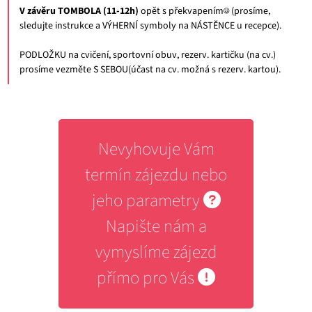
V závěru TOMBOLA (11-12h)
opět s překvapením☺ (prosíme,
sledujte instrukce a VÝHERNÍ symboly na NÁSTĚNCE u recepce).
PODLOŽKU na cvičení, sportovní obuv, rezerv. kartičku (na cv.)
prosíme vezměte S SEBOU(účast na cv. možná s rezerv. kartou).
Nevyhovuje Vám
termín zájezdu nebo
jeho parametry
Napište nám a
vymyslíme zájezd
přímo pro Vás