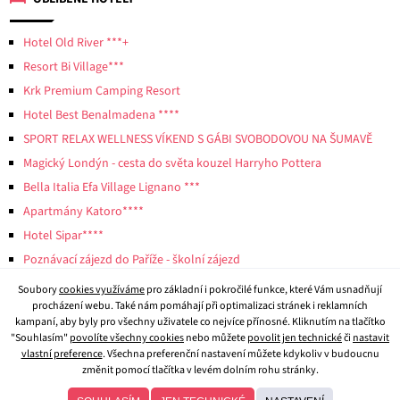
Hotel Old River ***+
Resort Bi Village***
Krk Premium Camping Resort
Hotel Best Benalmadena ****
SPORT RELAX WELLNESS VÍKEND S GÁBI SVOBODOVOU NA ŠUMAVĚ
Magický Londýn - cesta do světa kouzel Harryho Pottera
Bella Italia Efa Village Lignano ***
Apartmány Katoro****
Hotel Sipar****
Poznávací zájezd do Paříže - školní zájezd
Soubory
cookies využíváme
pro základní i pokročilé funkce, které Vám usnadňují
procházení webu. Také nám pomáhají při optimalizaci stránek i reklamních
kampaní, aby byly pro všechny uživatele co nejvíce přínosné. Kliknutím na tlačítko
"Souhlasím"
povolíte všechny cookies
nebo můžete
povolit jen technické
či
nastavit
vlastní preference
. Všechna preferenční nastavení můžete kdykoliv v budoucnu
změnit pomocí tlačítka v levém dolním rohu stránky.
© 2026
CK Beluga
- všechna práva vyhrazena.