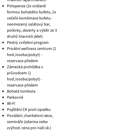
hradních apartmánech
Polopenze (2x snídaně
formou bohatého bufetu, 2x
večeře kombinace bufetu -
neomezený salátový bar,
polévky, dezerty a výběr ze 3
druhů hlavních jídel)
Pestrý cvičební program
Privátní wellness centrum (2
hod./osoba/pobyt) -
rezervace předem
Zámecká prohlídka s
průvodcem (1
hod./osoba/pobyt) -
rezervace předem
Bohatá tombola
Parkovné
Wi-Fi
Pojištění CK proti úpadku
Povídání, charitativní akce,
semináře (zdarma nebo
zvýhod. cena pro naši sk.)