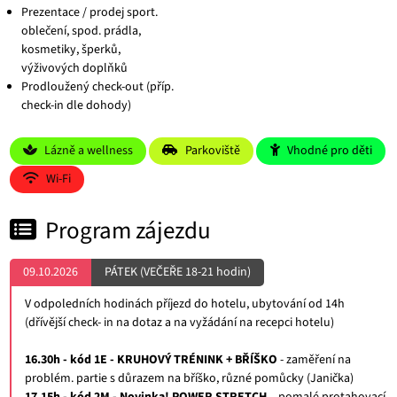
Prezentace / prodej sport.
oblečení, spod. prádla,
kosmetiky, šperků,
výživových doplňků
Prodloužený check-out (příp.
check-in dle dohody)
Lázně a wellness
Parkoviště
Vhodné pro děti
Wi-Fi
Program zájezdu
09.10.2026
PÁTEK (VEČEŘE 18-21 hodin)
V odpoledních hodinách příjezd do hotelu, ubytování od 14h
(dřívější check- in na dotaz a na vyžádání na recepci hotelu)
16.30h - kód 1E - KRUHOVÝ TRÉNINK + BŘÍŠKO
- zaměření na
problém. partie s důrazem na bříško, různé pomůcky (Janička)