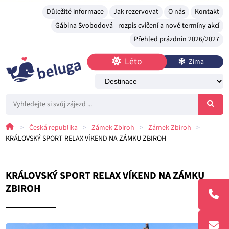
Důležité informace
Jak rezervovat
O nás
Kontakt
Gábina Svobodová - rozpis cvičení a nové termíny akcí
Přehled prázdnin 2026/2027
Léto
Zima
>
Česká republika
>
Zámek Zbiroh
>
Zámek Zbiroh
>
KRÁLOVSKÝ SPORT RELAX VÍKEND NA ZÁMKU ZBIROH
KRÁLOVSKÝ SPORT RELAX VÍKEND NA ZÁMKU
ZBIROH