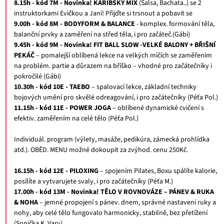
8.15h - kód 7M - Novinka! KARIBSKÝ MIX
(Salsa, Bachata..) se 2
instruktorkami Evičkou a Jani! Přijďte si trsnout a pobavit se
9.00h - kód 8M - BODYFORM & BALANCE
- komplex. formování těla,
balanční prvky a zaměření na střed těla, i pro začáteč.(Gábi)
9.45h - kód 9M - Novinka! FIT BALL SLOW -VELKÉ BALONY + BŘIŠNÍ
PEKÁČ
– pomalejší oblíbená lekce na velkých míčích se zaměřením
na problém. partie a důrazem na bříško – vhodné pro začátečníky i
pokročilé (Gábi)
10.30h - kód 10E - TAEBO
– spalovací lekce, základní techniky
bojových umění pro skvělé odreagování, i pro začátečníky (Péťa Pol.)
11.15h - kód 11E - POWER JOGA
– oblíbené dynamické cvičení s
efektiv. zaměřením na celé tělo (Péťa Pol.)
Individuál. program (výlety, masáže, pedikúra, zámecká prohlídka
atd.). OBĚD. MENU možné dokoupit za zvýhod. cenu 250Kč.
16.15h - kód 12E - PILOXING
– spojením Pilates, Boxu spálíte kalorie,
posílíte a vytvarujete svaly, i pro začátečníky (Péťa M.)
17.00h - kód 13M - Novinka! TĚLO V ROVNOVÁZE – PÁNEV & RUKA
& NOHA
– jemné propojení s pánev. dnem, správné nastavení ruky a
nohy, aby celé tělo fungovalo harmonicky, stabilně, bez přetížení
(Sonička K. Vary)