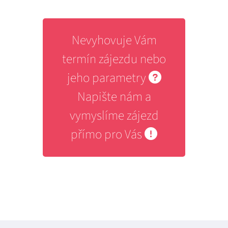
Nevyhovuje Vám
termín zájezdu nebo
jeho parametry
Napište nám a
vymyslíme zájezd
přímo pro Vás