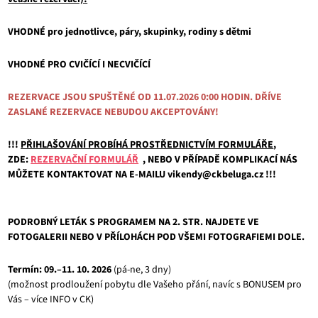
VHODNÉ pro jednotlivce, páry, skupinky, rodiny s dětmi
VHODNÉ PRO CVIČÍCÍ I NECVIČÍCÍ
REZERVACE JSOU SPUŠTĚNÉ OD 11.07.2026 0:00 HODIN. DŘÍVE
ZASLANÉ REZERVACE NEBUDOU AKCEPTOVÁNY!
!!!
PŘIHLAŠOVÁNÍ PROBÍHÁ PROSTŘEDNICTVÍM FORMULÁŘE
,
ZDE:
REZERVAČNÍ FORMULÁŘ
, NEBO V PŘÍPADĚ KOMPLIKACÍ NÁS
MŮŽETE KONTAKTOVAT NA E-MAILU vikendy@ckbeluga.cz !!!
PODROBNÝ LETÁK S PROGRAMEM NA 2. STR. NAJDETE VE
FOTOGALERII NEBO V PŘÍLOHÁCH POD VŠEMI FOTOGRAFIEMI DOLE.
Termín: 09.–11. 10. 2026
(pá-ne, 3 dny)
(možnost prodloužení pobytu dle Vašeho přání, navíc s BONUSEM pro
Vás – více INFO v CK)