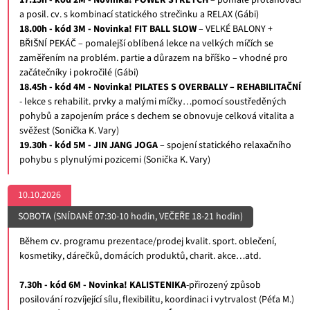
17.15h - kód 2M - Novinka! POWER STRETCH
– pomalé protahovací
a posil. cv. s kombinací statického strečinku a RELAX (Gábi)
18.00h - kód 3M - Novinka! FIT BALL SLOW
– VELKÉ BALONY +
BŘIŠNÍ PEKÁČ – pomalejší oblíbená lekce na velkých míčích se
zaměřením na problém. partie a důrazem na bříško – vhodné pro
začátečníky i pokročilé (Gábi)
18.45h - kód 4M - Novinka! PILATES S OVERBALLY – REHABILITAČNÍ
- lekce s rehabilit. prvky a malými míčky…pomocí soustředěných
pohybů a zapojením práce s dechem se obnovuje celková vitalita a
svěžest (Sonička K. Vary)
19.30h - kód 5M - JIN JANG JOGA
– spojení statického relaxačního
pohybu s plynulými pozicemi (Sonička K. Vary)
10.10.2026
SOBOTA (SNÍDANĚ 07:30-10 hodin, VEČEŘE 18-21 hodin)
Během cv. programu prezentace/prodej kvalit. sport. oblečení,
kosmetiky, dárečků, domácích produktů, charit. akce…atd.
7.30h - kód 6M - Novinka! KALISTENIKA
-přirozený způsob
posilování rozvíjející sílu, flexibilitu, koordinaci i vytrvalost (Péťa M.)