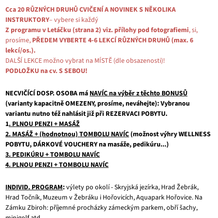
Cca 20 RŮZNÝCH DRUHŮ CVIČENÍ A NOVINEK S NĚKOLIKA
INSTRUKTORY
– vybere si každý
Z programu v Letáčku (strana 2) viz. přílohy pod fotografiemi
, si,
prosíme,
PŘEDEM VYBERTE 4-6 LEKCÍ RŮZNÝCH DRUHŮ (max. 6
lekcí/os.).
DALŠÍ LEKCE možno vybrat na MÍSTĚ (dle obsazenosti)!
PODLOŽKU na cv. S SEBOU!
NECVIČÍCÍ
DOSP. OSOBA má
NAVÍC na výběr z těchto BONUSŮ
(varianty kapacitně OMEZENY, prosíme, neváhejte):
Vybranou
variantu nutno též nahlásit již při REZERVACI POBYTU.
1
. PLNOU PENZI + MASÁŽ
2. MASÁŽ + (hodnotnou) TOMBOLU NAVÍC
(možnost výhry WELLNESS
POBYTU, DÁRKOVÉ
VOUCHERY na masáže, pedikúru...)
3. PEDIKÚRU + TOMBOLU NAVÍC
4. PLNOU PENZI + TOMBOLU NAVÍC
INDIVID. PROGRAM
:
výlety po okolí - Skryjská jezírka, Hrad Žebrák,
Hrad Točník, Muzeum v Žebráku i Hořovicích, Aquapark Hořovice. Na
Zámku Zbiroh: příjemné procházky zámeckým parkem, obří šachy,