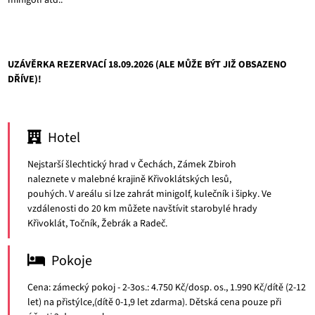
minigolf atd..
UZÁVĚRKA REZERVACÍ 18.09.2026 (ALE MŮŽE BÝT JIŽ OBSAZENO
DŘÍVE)!
Hotel
Nejstarší šlechtický hrad v Čechách, Zámek Zbiroh
naleznete v malebné krajině Křivoklátských lesů,
pouhých. V areálu si lze zahrát minigolf, kulečník i šipky. Ve
vzdálenosti do 20 km můžete navštívit starobylé hrady
Křivoklát, Točník, Žebrák a Radeč.
Pokoje
Cena: zámecký pokoj - 2-3os.: 4.750 Kč/dosp. os., 1.990 Kč/dítě (2-12
let) na přistýlce,(dítě 0-1,9 let zdarma). Dětská cena pouze při